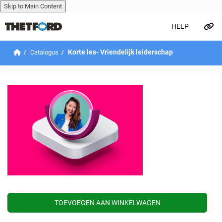
Skip to Main Content
HELP
Overslaan naar hoofdinhoud
Home
Korte les- Vriendelijk leiderschap
Catalogus