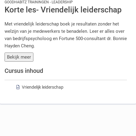
GOODHABITZ TRAININGEN - LEADERSHIP
Korte les- Vriendelijk leiderschap
Met vriendelijk leiderschap boek je resultaten zonder het
welzijn van je medewerkers te benadelen. Leer er alles over
van bedrijfspsycholoog en Fortune 500-consultant dr. Bonnie
Hayden Cheng.
Bekijk meer
Cursus inhoud
Een SCORM inhoud
Vriendelijk leiderschap